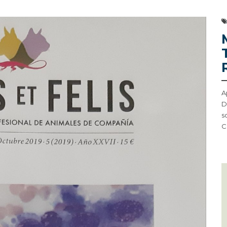
A
D
s
C