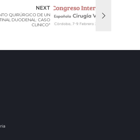
NEXT
IENTO QUIRÚRGICO DE UN
TINAL DUODENAL: CASO
CLINICO"
ria